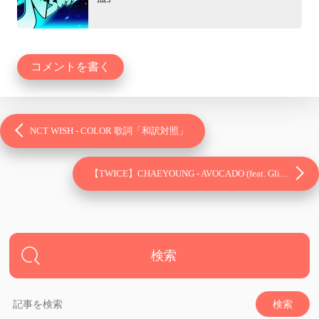
コメントを書く
NCT WISH - COLOR 歌詞「和訳対照」
【TWICE】CHAEYOUNG - AVOCADO (feat. Gli…
検索