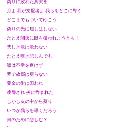
偽りに敗れた真実を
月よ 我が支配者よ 我らをどこに導く
どこまでもついてゆこう
偽りの光に屈しはしない
たとえ闇夜に眼を覆われようとも！
悲しき歌は歌わない
たとえ嘆き悲しんでも
涙は不幸を退けず
夢で故郷は戻らない
黄金の街は囚われ
凌辱され 炎に呑まれた
しかし灰の中から蘇り
いつか我らを導くだろう
何のために悲しむ？