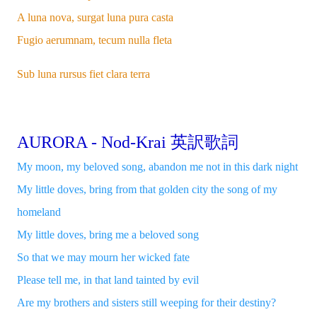
A luna nova, surgat luna pura casta
Fugio aerumnam, tecum nulla fleta
Sub luna rursus fiet clara terra
AURORA - Nod-Krai 英訳歌詞
My moon, my beloved song, abandon me not in this dark night
My little
doves
, bring from that golden city the song of my
homeland
My little
doves
, bring me a beloved song
So that we may mourn her wicked
fate
Please tell me, in that land tainted by evil
Are my brothers and sisters still weeping for their destiny?