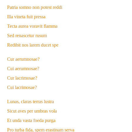
Patria
somno non potеst reddi
Illa vineta fuit pressa
Tecta aurea voravit flamma
Sed
renascetur rusum
Redibit nos larem ducet spe
Cur aerumnosae?
Cui
aerumnosae?
Cur lacrimosae?
Cui
lacrimosae?
Lunas, claras terras lustra
Sicut aves per umbras
vola
Et unda vasta foeda purga
Pro turba fida, spem erastinam serva