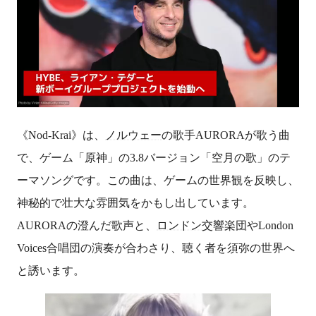
《Nod-Krai》は、
ノルウェー
の歌手AURORAが歌う曲
で、ゲーム「原神」の3.8バージョン「空月の歌」のテ
ーマソングです。この曲は、ゲームの世界観を反映し、
神秘的で壮大な雰囲気をかもし出しています。
AURORAの澄んだ歌声と、
ロンドン交響楽団
やLondon
Voices合唱団の演奏が合わさり、聴く者を須弥の世界へ
と誘います。