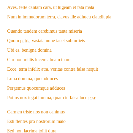
Aves, ferte cantam cara, ut lugeam et fata mala
Num in immudorum terra, clavus ille adhueu claudit pia
Quando tandem carebimus tanta miseria
Quom
patria
vastata nune iacet sub urtieis
Ubi es, benigna domina
Cur non mittis lucem almam tuam
Ecce, terra infelix atra, veritas contra falsa nequit
Luna domina, quo adduces
Pergemus quocumque adduces
Potius nox tegat lumina, quam in falsa luce
esse
Carmen tristе nos non canimus
Esti flentes pro nostrorum malo
Sed
non lacrima tollit dura